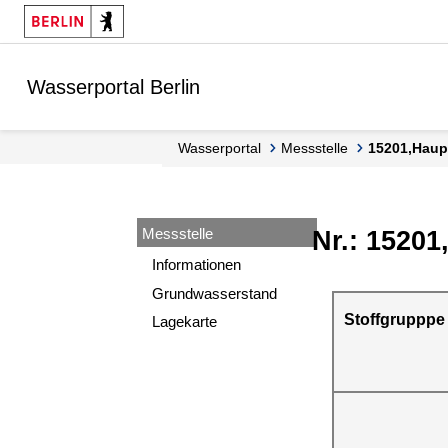
Springe zur Navigation
Springe zum Inhalt
Wasserportal Berlin
Wasserportal
Messstelle
15201,Hau
Messstelle
Nr.: 15201
Informationen
Grundwasserstand
Stoffgrupppe
Lagekarte