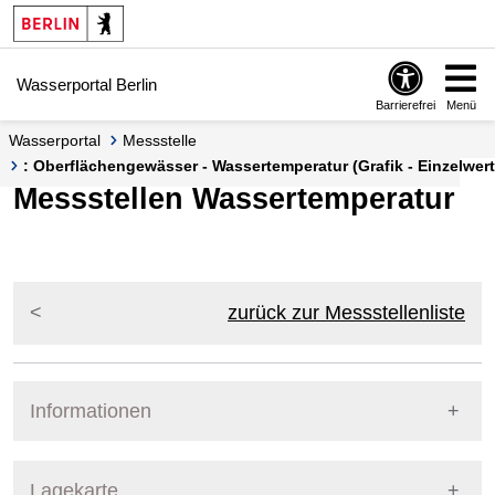
Springe zur Navigation
Springe zum Inhalt
Wasserportal Berlin
Barrierefrei
Menü
Wasserportal
Messstelle
: Oberflächengewässer - Wassertemperatur (Grafik - Einzelwert
Messstellen Wassertemperatur
zurück zur Messstellenliste
Informationen
Pegel Berlin
Lagekarte