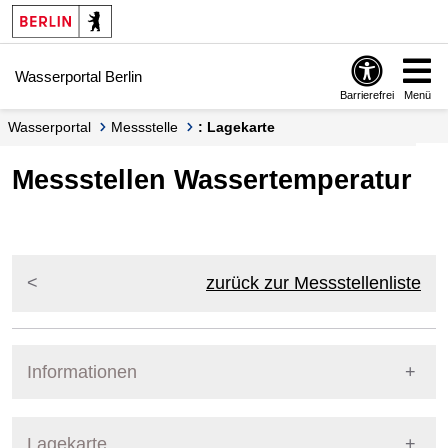
Springe zur Navigation
Springe zum Inhalt
Wasserportal Berlin
Barrierefrei
Menü
Wasserportal
Messstelle
: Lagekarte
Messstellen Wassertemperatur
zurück zur Messstellenliste
Informationen
Pegel Berlin
Lagekarte