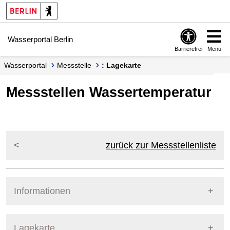
Springe zur Navigation
Springe zum Inhalt
Wasserportal Berlin
Barrierefrei
Menü
Wasserportal
Messstelle
: Lagekarte
Messstellen Wassertemperatur
zurück zur Messstellenliste
Informationen
Pegel Berlin
Lagekarte