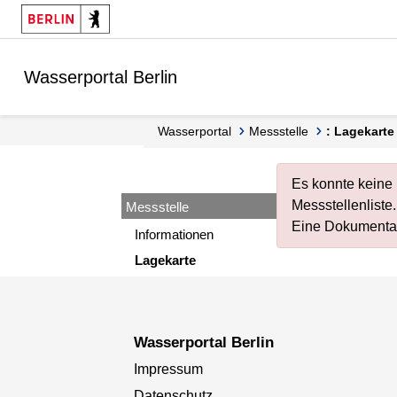
Springe zur Navigation
Springe zum Inhalt
Wasserportal Berlin
Wasserportal
Messstelle
: Lagekarte
Es konnte keine 
Messstellenliste
.
Messstelle
Eine Dokumentat
Informationen
Lagekarte
Wasserportal Berlin
Impressum
Datenschutz