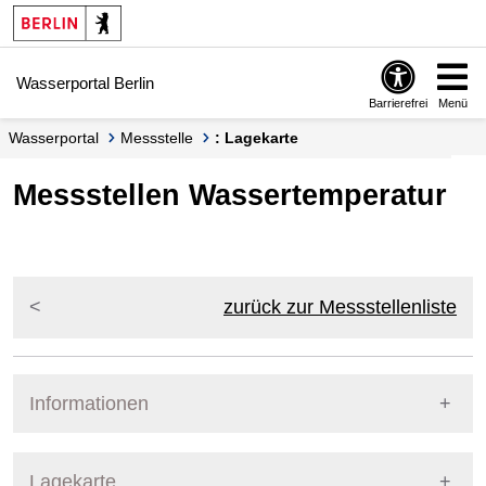
Springe zur Navigation
Springe zum Inhalt
Wasserportal Berlin
Barrierefrei
Menü
Wasserportal
Messstelle
: Lagekarte
Messstellen Wassertemperatur
zurück zur Messstellenliste
Informationen
Pegel Berlin
Lagekarte