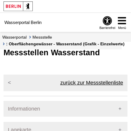
Springe zur Navigation
Springe zum Inhalt
Wasserportal Berlin
Barrierefrei
Menü
Wasserportal
Messstelle
: Oberflächengewässer - Wasserstand (Grafik - Einzelwerte)
Messstellen Wasserstand
zurück zur Messstellenliste
Informationen
Pegel Berlin
Lagekarte