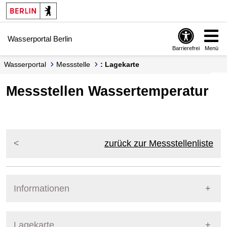
Springe zur Navigation
Springe zum Inhalt
Wasserportal Berlin
Barrierefrei
Menü
Wasserportal
Messstelle
: Lagekarte
Messstellen Wassertemperatur
zurück zur Messstellenliste
Informationen
Pegel Berlin
Lagekarte