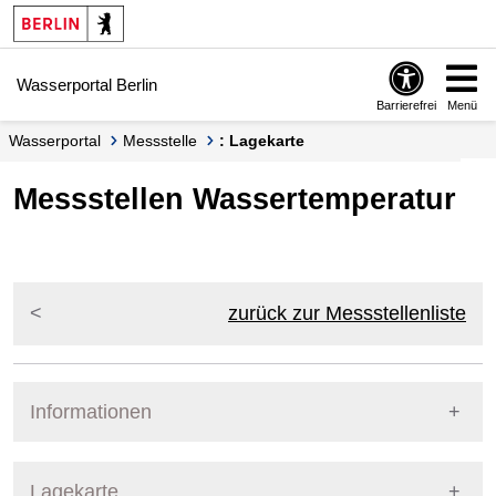
Springe zur Navigation
Springe zum Inhalt
Wasserportal Berlin
Barrierefrei
Menü
Wasserportal
Messstelle
: Lagekarte
Messstellen Wassertemperatur
zurück zur Messstellenliste
Informationen
Pegel Berlin
Lagekarte