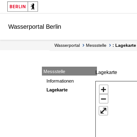
Springe zur Navigation
Springe zum Inhalt
Wasserportal Berlin
Wasserportal
Messstelle
: Lagekarte
Messstelle
Lagekarte
Informationen
+
Lagekarte
−
⤢