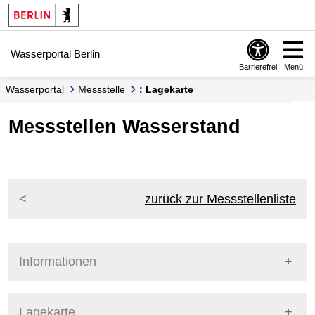
Springe zur Navigation
Springe zum Inhalt
Wasserportal Berlin
Barrierefrei
Menü
Wasserportal
Messstelle
: Lagekarte
Messstellen Wasserstand
zurück zur Messstellenliste
Informationen
Pegel Berlin
Lagekarte