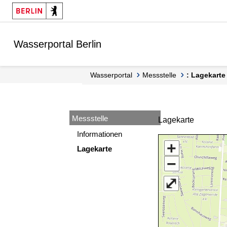
Springe zur Navigation
Springe zum Inhalt
Wasserportal Berlin
Wasserportal
Messstelle
: Lagekarte
Messstelle
Lagekarte
Informationen
+
Lagekarte
−
⤢