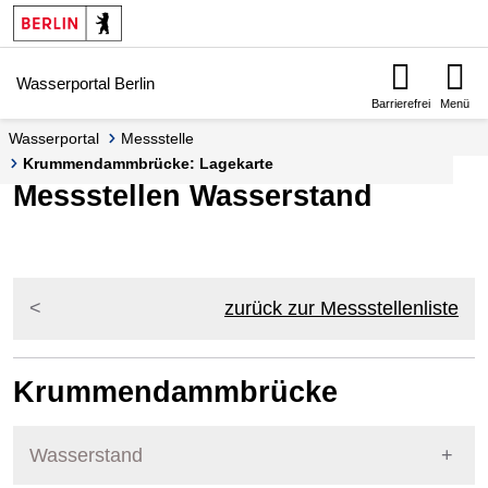
Springe zur Navigation
Springe zum Inhalt
Wasserportal Berlin
Barrierefrei
Menü
Wasserportal
Messstelle
Krummendammbrücke: Lagekarte
Messstellen Wasserstand
zurück zur Messstellenliste
Krummendammbrücke
Wasserstand