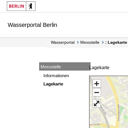
Springe zur Navigation
Springe zum Inhalt
Wasserportal Berlin
Wasserportal
Messstelle
: Lagekarte
Messstelle
Lagekarte
Informationen
+
Lagekarte
−
⤢