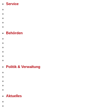
Service
Service-App
Termin vereinbaren
Bürgertelefon 115
Notdienste
Gewerbeservice
i
Behörden
Behörden A-Z
+
Senatsverwaltungen
−
Bezirksämter
Bürgerämter
Jobcenter
Einwanderungsamt
Politik & Verwaltung
Landesregierung
Karriere im Land Berlin
Bürgerbeteiligung
Open Data
Vergaben
Aktuelles
Pressemitteilungen
Polizeimeldungen