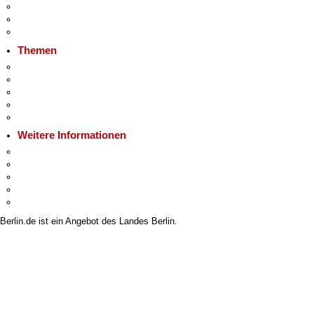
Veranstaltungen
Ukraine
Hitzeschutz
Themen
Fokusthemen
Berliner Verkehrswende
Moderne Verwaltung
Mietspiegel
Grundsteuer
Weitere Informationen
Kultur & Ausgehen
Tourismus
Wirtschaft
Stadtleben
Stadtplan
Berlin.de ist ein Angebot des Landes Berlin.