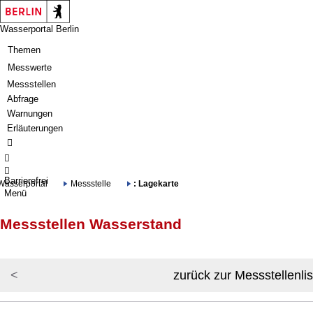
Springe zur Navigation
Springe zum Inhalt
Wasserportal Berlin
Themen
Messwerte
Messstellen
Abfrage
Warnungen
Erläuterungen
Barrierefrei
Wasserportal
Messstelle
: Lagekarte
Menü
Messstellen Wasserstand
zurück zur Messstellenlis