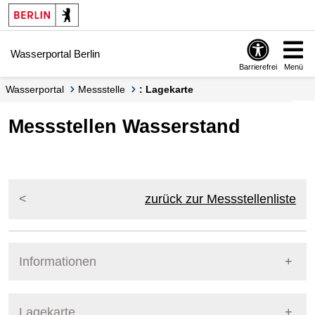
Springe zur Navigation
Springe zum Inhalt
Wasserportal Berlin
Barrierefrei
Menü
Wasserportal
Messstelle
: Lagekarte
Messstellen Wasserstand
zurück zur Messstellenliste
Informationen
Pegel Berlin
Lagekarte