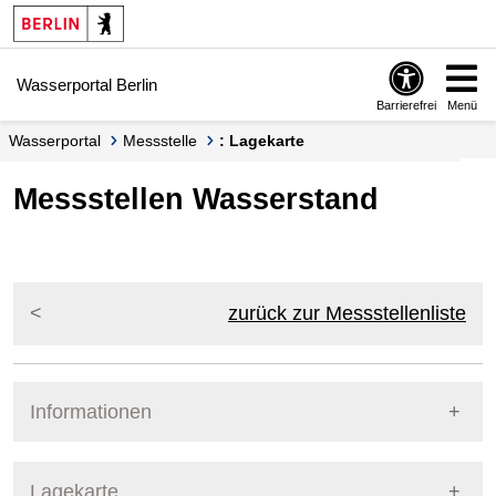
Springe zur Navigation
Springe zum Inhalt
Wasserportal Berlin
Barrierefrei
Menü
Wasserportal
Messstelle
: Lagekarte
Messstellen Wasserstand
zurück zur Messstellenliste
Informationen
Pegel Berlin
Lagekarte