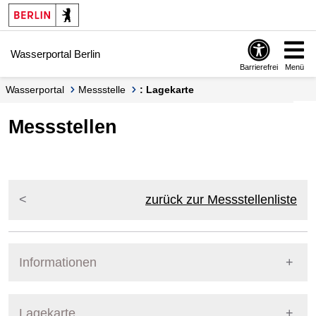
Springe zur Navigation
Springe zum Inhalt
Wasserportal Berlin
Barrierefrei
Menü
Wasserportal
Messstelle
: Lagekarte
Messstellen
zurück zur Messstellenliste
Informationen
Pegel Berlin
Lagekarte