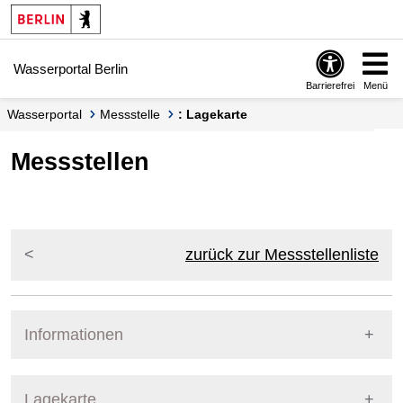
Springe zur Navigation
Springe zum Inhalt
Wasserportal Berlin
Barrierefrei
Menü
Wasserportal
Messstelle
: Lagekarte
Messstellen
zurück zur Messstellenliste
Informationen
Pegel Berlin
Lagekarte