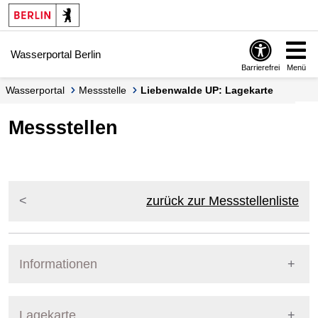
Springe zur Navigation
Springe zum Inhalt
Wasserportal Berlin
Barrierefrei
Menü
Wasserportal
Messstelle
Liebenwalde UP: Lagekarte
Messstellen
zurück zur Messstellenliste
Informationen
Pegel Berlin
Lagekarte