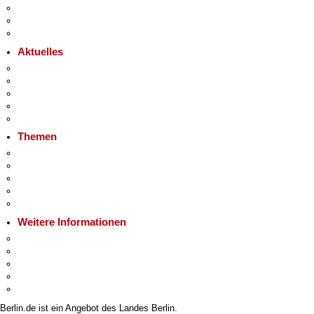
Bürgerbeteiligung
Open Data
Vergaben
Aktuelles
Pressemitteilungen
Polizeimeldungen
Veranstaltungen
Ukraine
Hitzeschutz
Themen
Fokusthemen
Berliner Verkehrswende
Moderne Verwaltung
Mietspiegel
Grundsteuer
Weitere Informationen
Kultur & Ausgehen
Tourismus
Wirtschaft
Stadtleben
Stadtplan
Berlin.de ist ein Angebot des Landes Berlin.