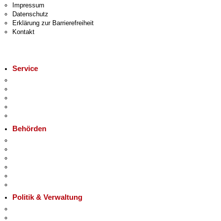
Impressum
Datenschutz
Erklärung zur Barrierefreiheit
Kontakt
Service
Service-App
Termin vereinbaren
Bürgertelefon 115
Notdienste
Gewerbeservice
Behörden
Behörden A-Z
Senatsverwaltungen
Bezirksämter
Bürgerämter
Jobcenter
Einwanderungsamt
Politik & Verwaltung
Landesregierung
Karriere im Land Berlin