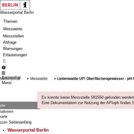
Springe zur Navigation
Springe zum Inhalt
Wasserportal Berlin
Themen
Messwerte
Messstellen
Abfrage
Warnungen
Erläuterungen
Barrierefrei
Wasserportal
Messstelle
Liebenwalde UP: Oberflächengewässer - pH-We
Menü
Es konnte keine Messstelle 581550 gefunden werden!
Eine Dokumentation zur Nutzung der APIoph finden 
elle
mationen
karte
zum Seitenanfang
Wasserportal Berlin