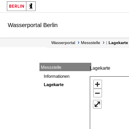
Springe zur Navigation
Springe zum Inhalt
Wasserportal Berlin
Wasserportal
Messstelle
: Lagekarte
Messstelle
Lagekarte
Informationen
+
Lagekarte
−
⤢