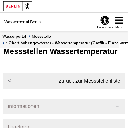
Springe zur Navigation
Springe zum Inhalt
Wasserportal Berlin
Barrierefrei
Menü
Wasserportal
Messstelle
: Oberflächengewässer - Wassertemperatur (Grafik - Einzelwert
Messstellen Wassertemperatur
zurück zur Messstellenliste
Informationen
Pegel Berlin
Lagekarte