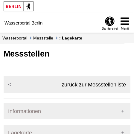
Springe zur Navigation
Springe zum Inhalt
Wasserportal Berlin
Barrierefrei
Menü
Wasserportal
Messstelle
: Lagekarte
Messstellen
zurück zur Messstellenliste
Informationen
Pegel Berlin
Lagekarte