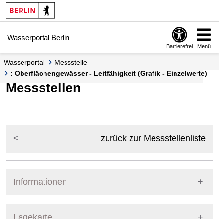
Springe zur Navigation
Springe zum Inhalt
Wasserportal Berlin
Barrierefrei
Menü
Wasserportal
Messstelle
: Oberflächengewässer - Leitfähigkeit (Grafik - Einzelwerte)
Messstellen
zurück zur Messstellenliste
Informationen
Pegel Berlin
Lagekarte