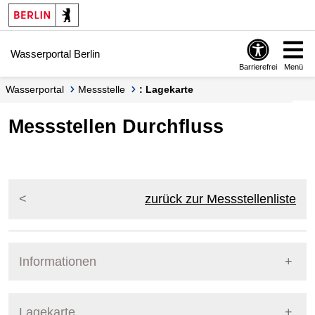
Springe zur Navigation
Springe zum Inhalt
Wasserportal Berlin
Barrierefrei
Menü
Wasserportal
Messstelle
: Lagekarte
Messstellen Durchfluss
zurück zur Messstellenliste
Informationen
Pegel Berlin
Lagekarte