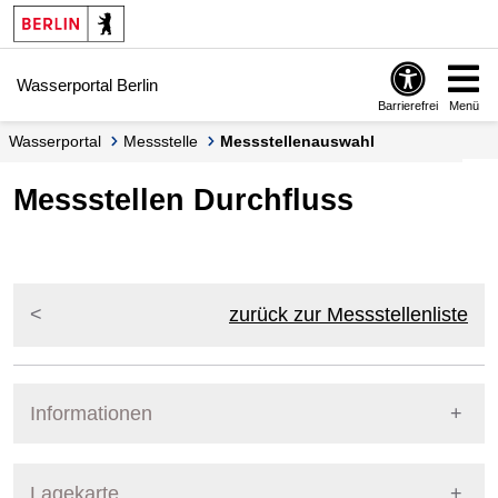
Springe zur Navigation
Springe zum Inhalt
Wasserportal Berlin
Barrierefrei
Menü
Wasserportal
Messstelle
Messstellenauswahl
Messstellen Durchfluss
zurück zur Messstellenliste
Informationen
Pegel Berlin
Lagekarte