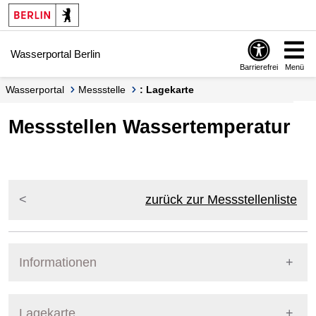
Springe zur Navigation
Springe zum Inhalt
Wasserportal Berlin
Barrierefrei
Menü
Wasserportal
Messstelle
: Lagekarte
Messstellen Wassertemperatur
zurück zur Messstellenliste
Informationen
Pegel Berlin
Lagekarte