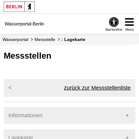
Springe zur Navigation
Springe zum Inhalt
Wasserportal Berlin
Barrierefrei
Menü
Wasserportal
Messstelle
: Lagekarte
Messstellen
zurück zur Messstellenliste
Informationen
Pegel Berlin
Lagekarte