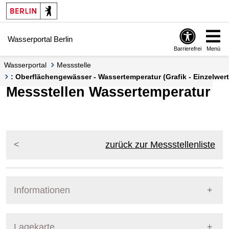
Springe zur Navigation
Springe zum Inhalt
Wasserportal Berlin
Barrierefrei
Menü
Wasserportal
Messstelle
: Oberflächengewässer - Wassertemperatur (Grafik - Einzelwert
Messstellen Wassertemperatur
zurück zur Messstellenliste
Informationen
Pegel Berlin
Lagekarte