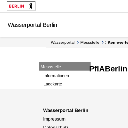
Springe zur Navigation
Springe zum Inhalt
Wasserportal Berlin
Wasserportal
Messstelle
: Kennwert
Messstelle
PflABerli
Informationen
Lagekarte
Wasserportal Berlin
Impressum
Datenschutz