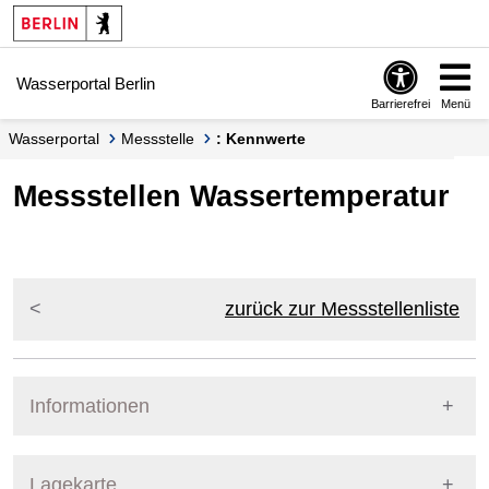
Springe zur Navigation
Springe zum Inhalt
Wasserportal Berlin
Barrierefrei
Menü
Wasserportal
Messstelle
: Kennwerte
Messstellen Wassertemperatur
zurück zur Messstellenliste
Informationen
Pegel Berlin
Lagekarte