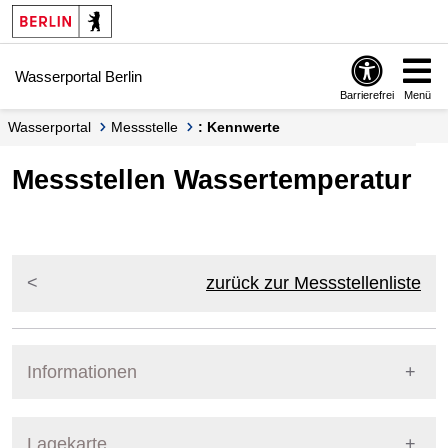
Springe zur Navigation
Springe zum Inhalt
Wasserportal Berlin
Barrierefrei
Menü
Wasserportal
Messstelle
: Kennwerte
Messstellen Wassertemperatur
zurück zur Messstellenliste
Informationen
Pegel Berlin
Lagekarte