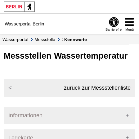
Springe zur Navigation
Springe zum Inhalt
Wasserportal Berlin
Barrierefrei
Menü
Wasserportal
Messstelle
: Kennwerte
Messstellen Wassertemperatur
zurück zur Messstellenliste
Informationen
Pegel Berlin
Lagekarte