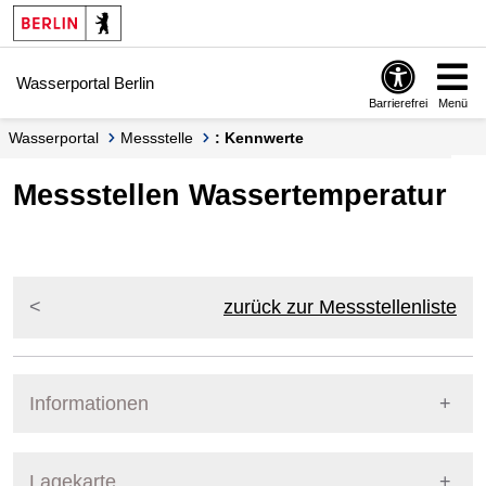
Springe zur Navigation
Springe zum Inhalt
Wasserportal Berlin
Barrierefrei
Menü
Wasserportal
Messstelle
: Kennwerte
Messstellen Wassertemperatur
zurück zur Messstellenliste
Informationen
Pegel Berlin
Lagekarte