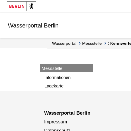
Springe zur Navigation
Springe zum Inhalt
Wasserportal Berlin
Wasserportal
Messstelle
: Kennwert
Messstelle
Informationen
Lagekarte
Wasserportal Berlin
Impressum
Datenschutz