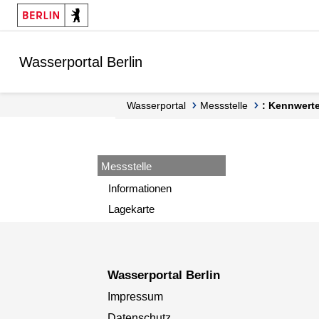
Springe zur Navigation
Springe zum Inhalt
Wasserportal Berlin
Wasserportal
Messstelle
: Kennwert
Messstelle
Informationen
Lagekarte
Wasserportal Berlin
Impressum
Datenschutz