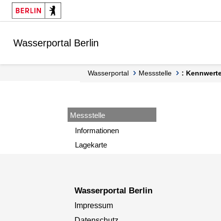
Springe zur Navigation
Springe zum Inhalt
Wasserportal Berlin
Wasserportal
Messstelle
: Kennwert
Messstelle
Informationen
Lagekarte
Wasserportal Berlin
Impressum
Datenschutz