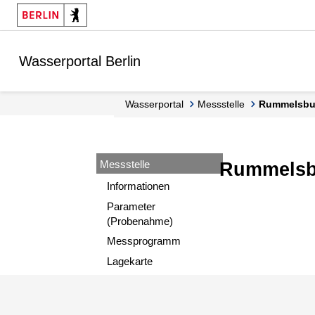
Springe zur Navigation
Springe zum Inhalt
Wasserportal Berlin
Wasserportal
Messstelle
Rummelsbu
Messstelle
Rummelsbu
Informationen
Parameter
(Probenahme)
Messprogramm
Lagekarte