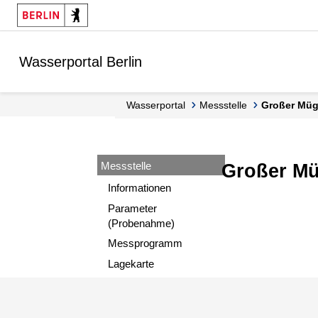
Springe zur Navigation
Springe zum Inhalt
Wasserportal Berlin
Wasserportal
Messstelle
Großer Mü
Messstelle
Großer Mü
Informationen
Parameter
(Probenahme)
Messprogramm
Lagekarte