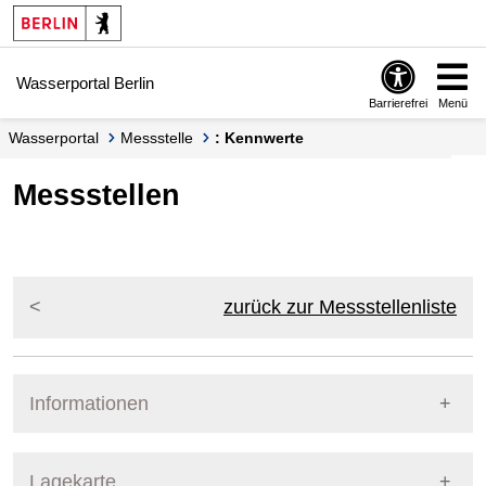
Springe zur Navigation
Springe zum Inhalt
Wasserportal Berlin
Barrierefrei
Menü
Wasserportal
Messstelle
: Kennwerte
Messstellen
zurück zur Messstellenliste
Informationen
Pegel Berlin
Lagekarte