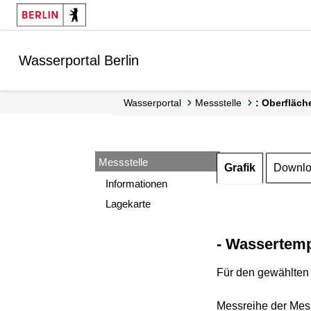
Springe zur Navigation
Springe zum Inhalt
Wasserportal Berlin
Wasserportal
Messstelle
: Oberfläch
Messstelle
Grafik
Downl
Informationen
Lagekarte
- Wassertemp
Für den gewählten 
Messreihe der Mess