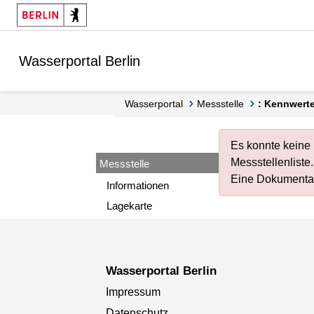
Springe zur Navigation
Springe zum Inhalt
Wasserportal Berlin
Wasserportal
Messstelle
: Kennwert
Es konnte keine 
Messstellenliste
.
Messstelle
Eine Dokumentat
Informationen
Lagekarte
Wasserportal Berlin
Impressum
Datenschutz