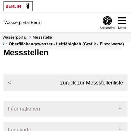
Springe zur Navigation
Springe zum Inhalt
Wasserportal Berlin
Barrierefrei
Menü
Wasserportal
Messstelle
: Oberflächengewässer - Leitfähigkeit (Grafik - Einzelwerte)
Messstellen
zurück zur Messstellenliste
Informationen
Pegel Berlin
Lagekarte