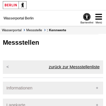
Springe zur Navigation
Springe zum Inhalt
Wasserportal Berlin
Barrierefrei
Menü
Wasserportal
Messstelle
: Kennwerte
Messstellen
zurück zur Messstellenliste
Informationen
Pegel Berlin
Lagekarte