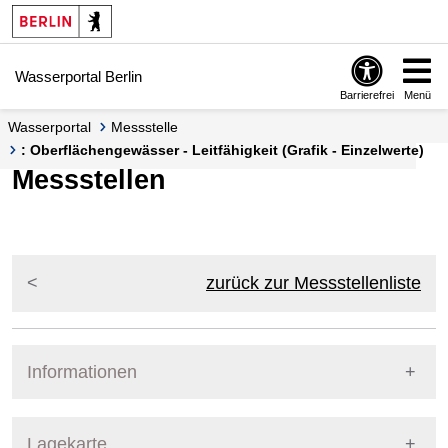
Springe zur Navigation
Springe zum Inhalt
Wasserportal Berlin
Barrierefrei
Menü
Wasserportal
Messstelle
: Oberflächengewässer - Leitfähigkeit (Grafik - Einzelwerte)
Messstellen
zurück zur Messstellenliste
Informationen
Pegel Berlin
Lagekarte