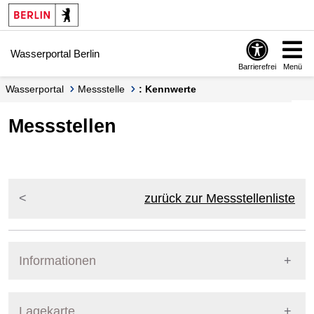
Springe zur Navigation
Springe zum Inhalt
Wasserportal Berlin
Barrierefrei
Menü
Wasserportal
Messstelle
: Kennwerte
Messstellen
zurück zur Messstellenliste
Informationen
Pegel Berlin
Lagekarte