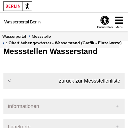
Springe zur Navigation
Springe zum Inhalt
Wasserportal Berlin
Barrierefrei
Menü
Wasserportal
Messstelle
: Oberflächengewässer - Wasserstand (Grafik - Einzelwerte)
Messstellen Wasserstand
zurück zur Messstellenliste
Informationen
Pegel Berlin
Lagekarte