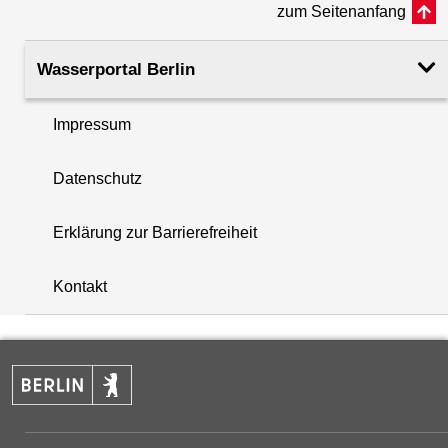
zum Seitenanfang
Rohroberkante
34.42
(m ü. NHN)
Wasserportal Berlin
Filteroberkante
18.72
Impressum
(m u. GOK)
i
Datenschutz
Filterunterkante
19.72
+
(m u. GOK)
Erklärung zur Barrierefreiheit
−
Rechtswert (UTM 33 N)
388234.39
Kontakt
Hochwert (UTM 33 N)
5817579.54