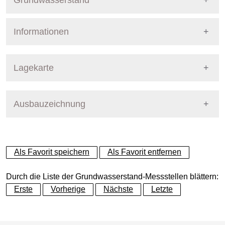
Grundwasserstand
Informationen
Pegel Berlin
Nummer
755
Lagekarte
Bezirk
Tempelhof-Schöneberg
Ausbauzeichnung
+
Betreiber
Senat
−
Ausprägung
GW-Stand
Als Favorit speichern
Als Favorit entfernen
Grundwasserleiter
Dynamische Grafik
Hauptgrundwasserleiter (G
Durch die Liste der Grundwasserstand-Messstellen blättern:
Erste
Vorherige
Nächste
Letzte
Geländeoberkante (GOK)
34.50
(m ü. NHN)