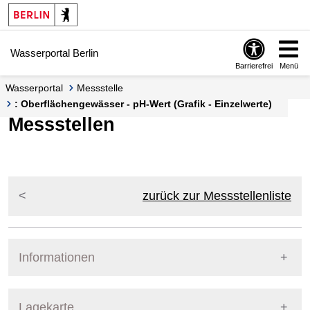
Springe zur Navigation
Springe zum Inhalt
Wasserportal Berlin
Barrierefrei
Menü
Wasserportal
Messstelle
: Oberflächengewässer - pH-Wert (Grafik - Einzelwerte)
Messstellen
zurück zur Messstellenliste
Informationen
Pegel Berlin
Lagekarte